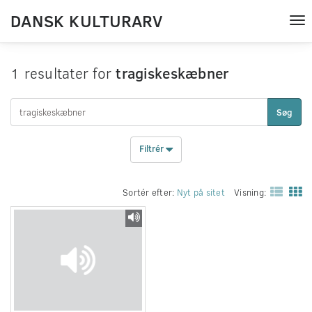
DANSK KULTURARV
Tog
nav
1 resultater for
tragiskeskæbner
Søg
Filtrér
Sortér efter:
Nyt på sitet
Visning: