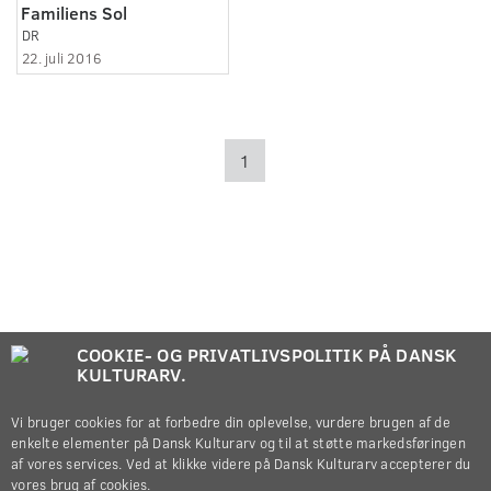
Familiens Sol
DR
22. juli 2016
1
COOKIE- OG PRIVATLIVSPOLITIK PÅ DANSK
KULTURARV.
Vi bruger cookies for at forbedre din oplevelse, vurdere brugen af de
enkelte elementer på Dansk Kulturarv og til at støtte markedsføringen
af vores services. Ved at klikke videre på Dansk Kulturarv accepterer du
vores brug af cookies.