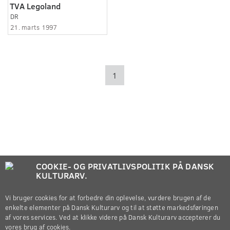
TVA Legoland
DR
21. marts 1997
1
COOKIE- OG PRIVATLIVSPOLITIK PÅ DANSK
KULTURARV.
Vi bruger cookies for at forbedre din oplevelse, vurdere brugen af de
enkelte elementer på Dansk Kulturarv og til at støtte markedsføringen
af vores services. Ved at klikke videre på Dansk Kulturarv accepterer du
vores brug af cookies.