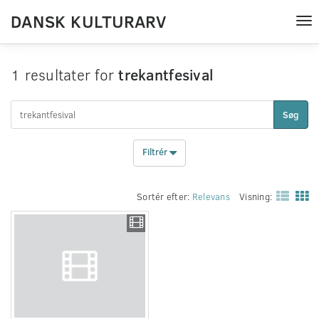
DANSK KULTURARV
Tog
nav
1 resultater for
trekantfesival
Søg
Filtrér
Sortér efter:
Relevans
Visning: