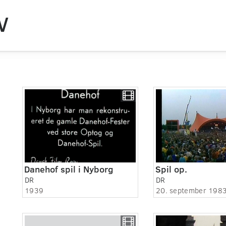
V
Danehof spil i Nyborg
Spil op.
DR
DR
1939
20. september 198