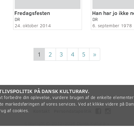
Fredagsfesten
Han har jo ikke n
DR
DR
24. oktober 2014
6. september 1978
1
2
3
4
5
»
TLIVSPOLITIK PÅ DANSK KULTURARV.
 at forbedre din oplevelse, vurdere brugen af de enkelte elemente
øtte markedsføringen af vores services. Ved at klikke videre på Da
rug af cookies.
Om
Kontakt
Persondatapolitik
Copyright © 2012-2026
Dansk Kulturarv