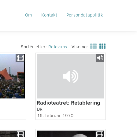
Om
Kontakt
Persondatapolitik
Sortér efter:
Relevans
Visning:
Radioteatret: Retablering
DR
3
16. februar 1970