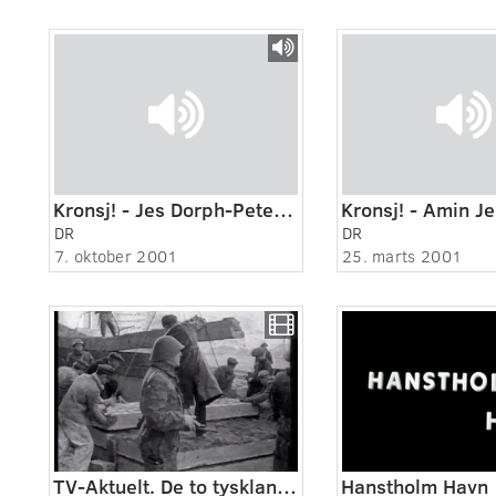
Kronsj! - Jes Dorph-Petersen.
Kronsj! - Amin J
DR
DR
7. oktober 2001
25. marts 2001
TV-Aktuelt. De to tysklande. 03.09.1987.
Hanstholm Havn