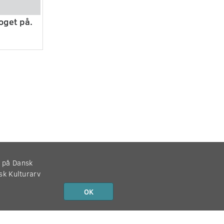
oget på.
r på Dansk
nsk Kulturarv
OK