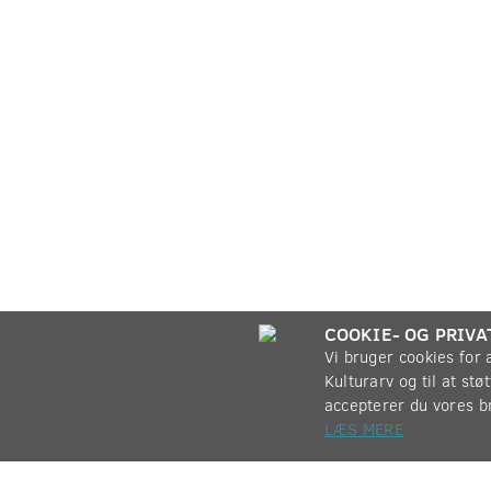
COOKIE- OG PRIVA
Vi bruger cookies for
Kulturarv og til at st
accepterer du vores b
LÆS MERE