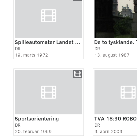
Spilleautomater Landet rundt.
DR
DR
19. marts 1972
13. august 1987
Sportsorientering
TVA 18:30 ROB
DR
DR
20. februar 1969
9. april 2009