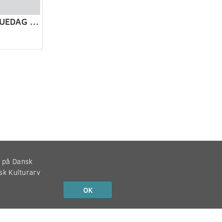
FØRSTE RUNDSKUEDAG I RANDERS (1928) 1910
r på Dansk
nsk Kulturarv
OK