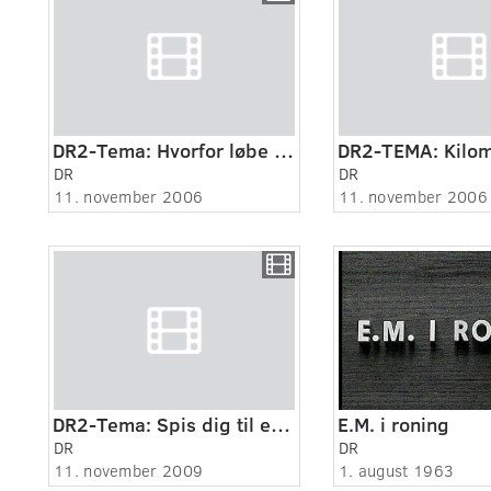
DR2-Tema: Hvorfor løbe så langt
DR
DR
11. november 2006
11. november 2006
DR2-Tema: Spis dig til en god præstation
E.M. i roning
DR
DR
11. november 2009
1. august 1963