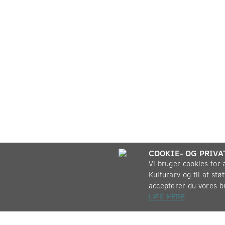
COOKIE- OG PRIVA
Vi bruger cookies for
Kulturarv og til at st
accepterer du vores b
LÆS MERE