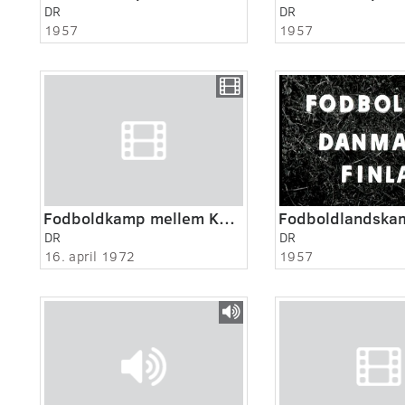
DR
DR
1957
1957
Fodboldkamp mellem Køge og Næstved
DR
DR
16. april 1972
1957