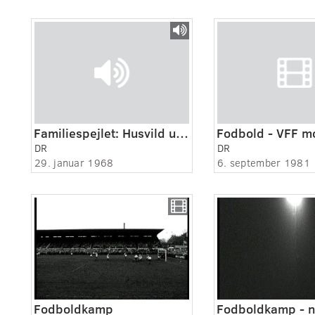
Familiespejlet: Husvild uden forsorg
Fodbold - VFF m
DR
DR
29. januar 1968
6. september 1981
Fodboldkamp