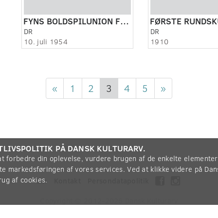
FYNS BOLDSPILUNION FYLDER 50 ÅR.
DR
DR
10. juli 1954
1910
«
1
2
3
4
5
»
TLIVSPOLITIK PÅ DANSK KULTURARV.
 at forbedre din oplevelse, vurdere brugen af de enkelte elemente
øtte markedsføringen af vores services. Ved at klikke videre på Da
rug af cookies.
Om
Kontakt
Persondatapolitik
Copyright © 2012-2026
Dansk Kulturarv