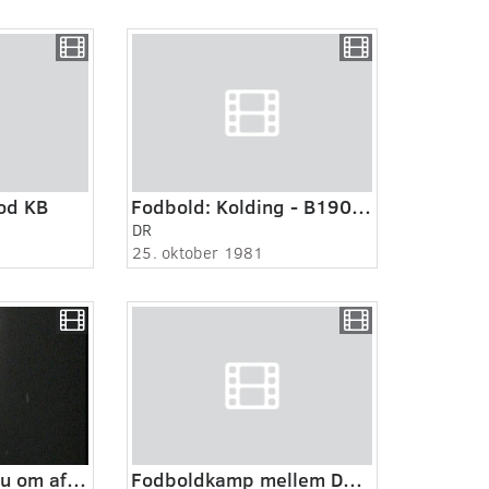
od KB
Fodbold: Kolding - B1909 på Kolding stadion
DR
25. oktober 1981
Fodboldkamp - nu om aften - 1957!
Fodboldkamp mellem Danmark og Island