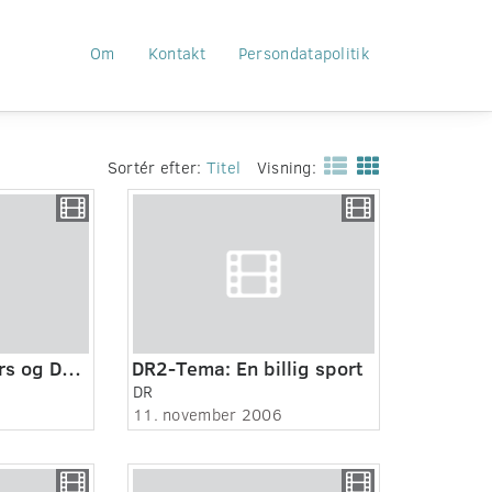
Om
Kontakt
Persondatapolitik
Sortér efter:
Titel
Visning:
DR2-Tema: Anders og Dorte i mål
DR2-Tema: En billig sport
DR
11. november 2006