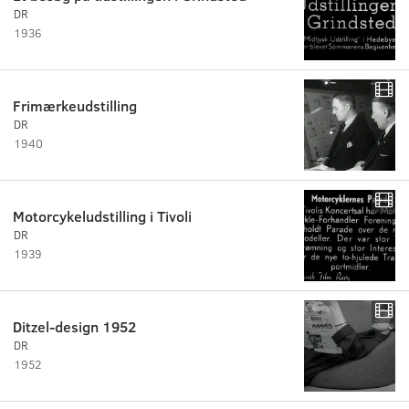
DR
1936
Frimærkeudstilling
DR
1940
Motorcykeludstilling i Tivoli
DR
1939
Ditzel-design 1952
DR
1952