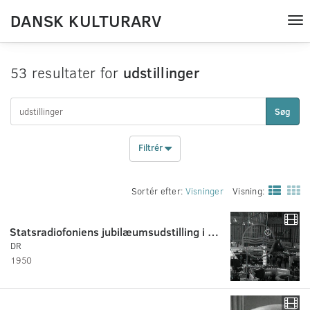
DANSK KULTURARV
Tog
nav
53 resultater for
udstillinger
Søg
Filtrér
Sortér efter:
Visninger
Visning:
Statsradiofoniens jubilæumsudstilling i Forum. 1950
DR
1950