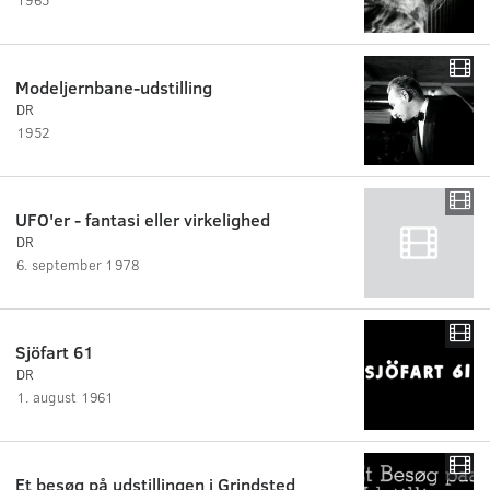
Modeljernbane-udstilling
DR
1952
UFO'er - fantasi eller virkelighed
DR
6. september 1978
Sjöfart 61
DR
1. august 1961
Et besøg på udstillingen i Grindsted