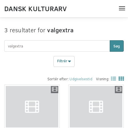
DANSK KULTURARV
Tog
nav
3 resultater for
valgextra
Søg
Filtrér
Sortér efter:
Udgivelsestid
Visning: