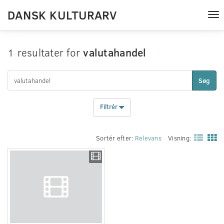
DANSK KULTURARV
Tog
nav
1 resultater for
valutahandel
Søg
Filtrér
Sortér efter:
Relevans
Visning: