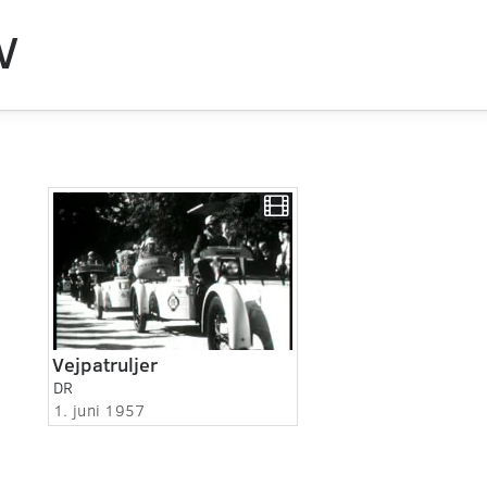
V
Vejpatruljer
DR
1. juni 1957