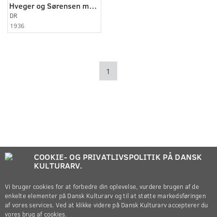
Hveger og Sørensen modtages af store menneskemasser
DR
1936
1
COOKIE- OG PRIVATLIVSPOLITIK PÅ DANSK
KULTURARV.
Vi bruger cookies for at forbedre din oplevelse, vurdere brugen af de
enkelte elementer på Dansk Kulturarv og til at støtte markedsføringen
af vores services. Ved at klikke videre på Dansk Kulturarv accepterer du
vores brug af cookies.