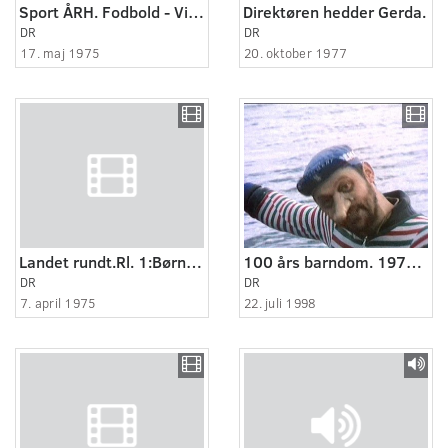
Sport ÅRH. Fodbold - Viborg-KFUM København på Viborg Stadion
Direktøren hedder Gerda.
DR
DR
17. maj 1975
20. oktober 1977
Landet rundt.Rl. 1:Børnelandsby:
100 års barndom. 1970-1980: Flippe - det er noget til at tage om halsen.
DR
DR
7. april 1975
22. juli 1998