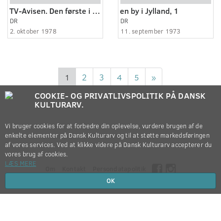
TV-Avisen. Den første i farver.
en by i Jylland, 1
DR
DR
2. oktober 1978
11. september 1973
1
2
3
4
5
»
COOKIE- OG PRIVATLIVSPOLITIK PÅ DANSK
KULTURARV.
Vi bruger cookies for at forbedre din oplevelse, vurdere brugen af de
enkelte elementer på Dansk Kulturarv og til at støtte markedsføringen
af vores services. Ved at klikke videre på Dansk Kulturarv accepterer du
vores brug af cookies.
LÆS MERE
Om
Kontakt
Persondatapolitik
OK
Copyright © 2012-2026
Dansk Kulturarv