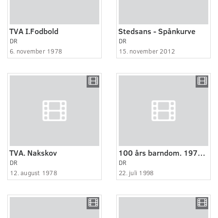
TVA I.Fodbold
Stedsans - Spånkurve
DR
DR
6. november 1978
15. november 2012
TVA. Nakskov
100 års barndom. 1970-1980: Flippe - det er noget til at tage om halsen.
DR
DR
12. august 1978
22. juli 1998