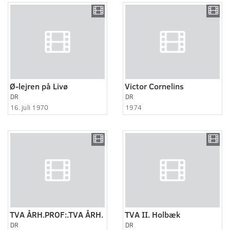
Ø-lejren på Livø
Victor Cornelins
DR
DR
16. juli 1970
1974
TVA ÅRH.PROF:.TVA ÅRH.
TVA II. Holbæk
DR
DR