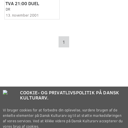
TVA 21:00 DUEL
DR
13. november 2001
1
COOKIE- OG PRIVATLIVSPOLITIK PÅ DANSK
KULTURARV.
Vi bruger cookies for at forbedre din oplevelse, vurdere brugen af de
enkelte elementer på Dansk Kulturarv og til at støtte markedsføringen
af vores services. Ved at klikke videre på Dansk Kulturarv accepterer du
vores brug af cookies.