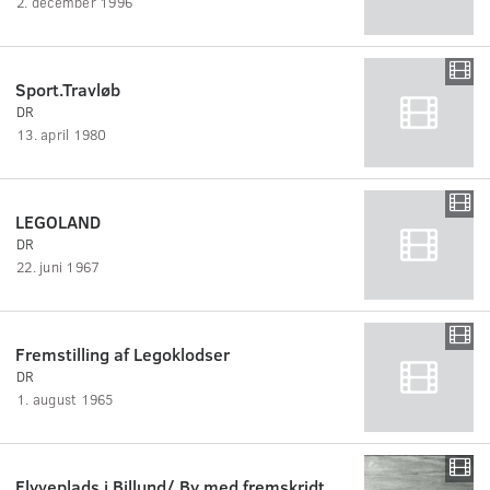
2. december 1996
Sport.Travløb
DR
13. april 1980
LEGOLAND
DR
22. juni 1967
Fremstilling af Legoklodser
DR
1. august 1965
Flyveplads i Billund/ By med fremskridt