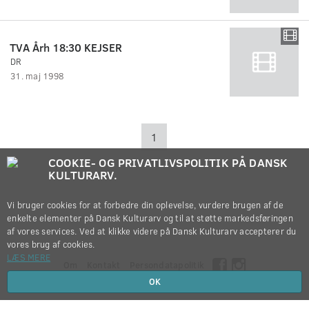
TVA Årh 18:30 KEJSER
DR
31. maj 1998
1
COOKIE- OG PRIVATLIVSPOLITIK PÅ DANSK
KULTURARV.
Vi bruger cookies for at forbedre din oplevelse, vurdere brugen af de
enkelte elementer på Dansk Kulturarv og til at støtte markedsføringen
af vores services. Ved at klikke videre på Dansk Kulturarv accepterer du
vores brug af cookies.
LÆS MERE
Om
Kontakt
Persondatapolitik
OK
Copyright © 2012-2026
Dansk Kulturarv