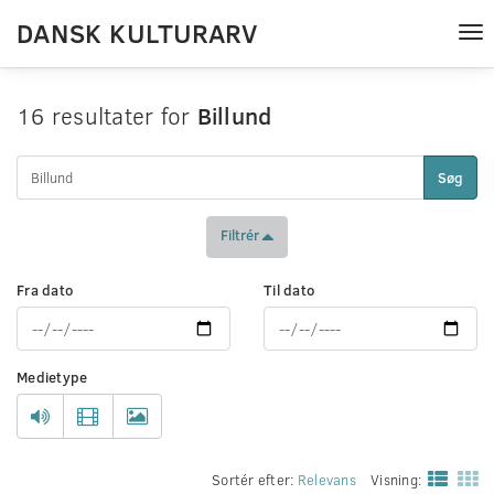
DANSK KULTURARV
Tog
nav
16 resultater for
Billund
Søg
Filtrér
Fra dato
Til dato
Medietype
Sortér efter:
Relevans
Visning: