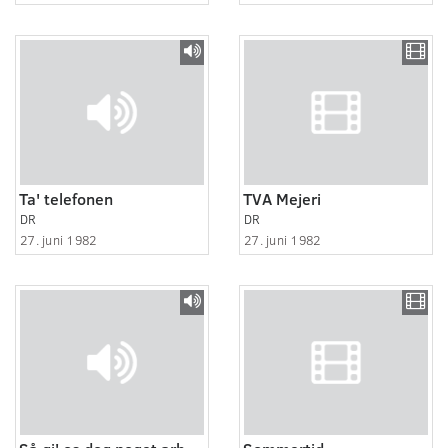
Ta' telefonen
TVA Mejeri
DR
DR
27. juni 1982
27. juni 1982