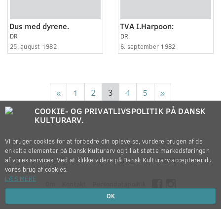
Dus med dyrene.
TVA I.Harpoon:
DR
DR
25. august 1982
6. september 1982
«
1
2
3
4
5
»
COOKIE- OG PRIVATLIVSPOLITIK PÅ DANSK
KULTURARV.
Vi bruger cookies for at forbedre din oplevelse, vurdere brugen af de
enkelte elementer på Dansk Kulturarv og til at støtte markedsføringen
af vores services. Ved at klikke videre på Dansk Kulturarv accepterer du
vores brug af cookies.
LÆS MERE
Om
Kontakt
Persondatapolitik
OK
Copyright © 2012-2026
Dansk Kulturarv