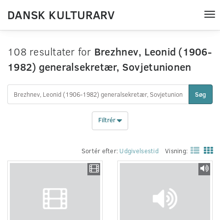
DANSK KULTURARV
Tog
nav
108 resultater for
Brezhnev, Leonid (1906-
1982) generalsekretær, Sovjetunionen
Søg
Filtrér
Sortér efter:
Udgivelsestid
Visning: