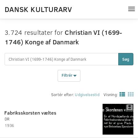
DANSK KULTURARV
Tog
nav
3.724 resultater for
Christian VI (1699-
1746) Konge af Danmark
Søg
Filtrér
Sortér efter:
Udgivelsestid
Visning:
Fabriksskorsten væltes
DR
1936