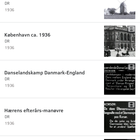
DR
1936
København ca. 1936
DR
1936
Danselandskamp Danmark-England
DR
1936
Hærens efterårs-manøvre
DR
1936