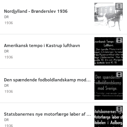
Nordjylland - Brønderslev 1936
DR
1936
Amerikansk tempo i Kastrup lufthavn
DR
1936
Den spændende fodboldlandskamp mod Sverige
DR
1936
Statsbanernes nye motorfærge løber af stabelen i Ålborg
DR
1936