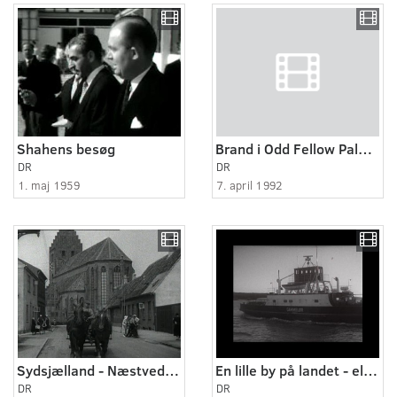
Shahens besøg
Brand i Odd Fellow Palæet
DR
DR
1. maj 1959
7. april 1992
Sydsjælland - Næstved og omegn ca. 1938
En lille by på landet - eller Grundtvig på Mors
DR
DR