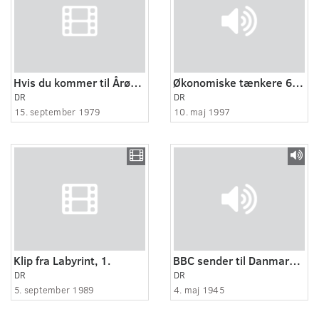
Hvis du kommer til Årøsund - om sommeren
Økonomiske tænkere 6:16
DR
DR
15. september 1979
10. maj 1997
Klip fra Labyrint, 1.
BBC sender til Danmark 19450504. Meddelelse om Tysklands kapitulation - "Frihedsbudskabet"
DR
DR
5. september 1989
4. maj 1945