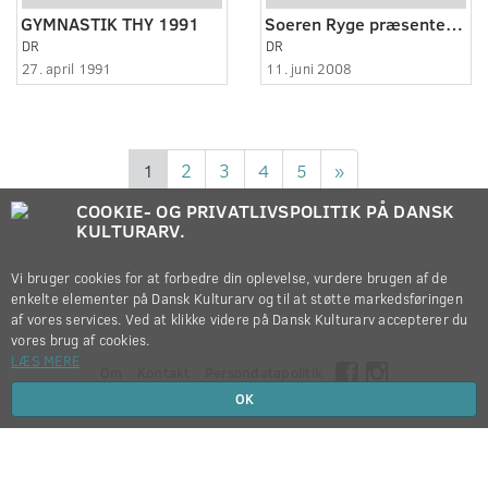
GYMNASTIK THY 1991
Soeren Ryge præsenterer - Leif Den Lykkelige
DR
DR
27. april 1991
11. juni 2008
1
2
3
4
5
»
COOKIE- OG PRIVATLIVSPOLITIK PÅ DANSK
KULTURARV.
Vi bruger cookies for at forbedre din oplevelse, vurdere brugen af de
enkelte elementer på Dansk Kulturarv og til at støtte markedsføringen
af vores services. Ved at klikke videre på Dansk Kulturarv accepterer du
vores brug af cookies.
LÆS MERE
Om
Kontakt
Persondatapolitik
OK
Copyright © 2012-2026
Dansk Kulturarv