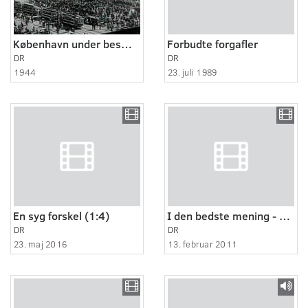
København under besættelsen 1940-45
Forbudte forgafler
DR
DR
1944
23. juli 1989
En syg forskel (1:4)
I den bedste mening - Gutterne fra Livø (2:5)
DR
DR
23. maj 2016
13. februar 2011