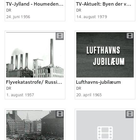
TV-Jylland - Houmeden i Randers
TV-Aktuelt: Byen der vågnede
DR
DR
24. juni 1956
14. august 1979
Flyvekatastrofe/ Russisk fly rammer H.C. Ørstedsværket
Lufthavns-jubilæum
DR
DR
1. august 1957
20. april 1965