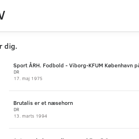
V
r dig.
Sport ÅRH. Fodbold - Viborg-KFUM København på
DR
17. maj 1975
Brutalis er et næsehorn
DR
13. marts 1994