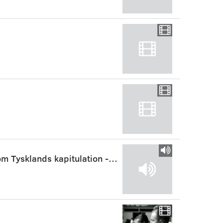
BBC sender til Danmark 19450504. Meddelelse om Tysklands kapitulation - "Frihedsbudskabet"