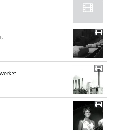
t.
sværket