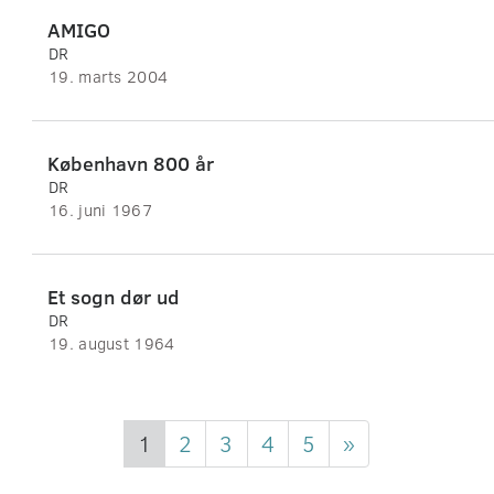
AMIGO
DR
19. marts 2004
København 800 år
DR
16. juni 1967
Et sogn dør ud
DR
19. august 1964
1
2
3
4
5
»