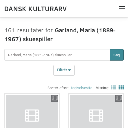
DANSK KULTURARV
Tog
nav
161 resultater for
Garland, Maria (1889-
1967) skuespiller
Søg
Filtrér
Sortér efter:
Udgivelsestid
Visning: