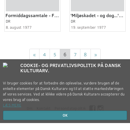
Formiddagssamtale - Fra et langt liv i sangens tjeneste - Operasangerinde Anna Hagen
'Miljøskadet - og dog...' - Formiddagssamtale med Hannah Bjarnhof
DR
DR
8. august 1977
19. september 1977
«
4
5
6
7
8
»
COOKIE- OG PRIVATLIVSPOLITIK PÅ DANSK
KULTURARV.
Vi bruger cookies for at forbedre din oplevelse, vurdere brugen af de
enkelte elementer på Dansk Kulturarv og til at støtte markedsføringen
af vores services. Ved at klikke videre på Dansk Kulturarv accepterer du
vores brug af cookies.
LÆS MERE
Om
Kontakt
Persondatapolitik
OK
Copyright © 2012-2026
Dansk Kulturarv