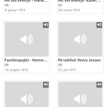
Mit livs eventyr - Marlene Dietrich 3:3
Mit livs eventyr: Karen Lykkehus
DR
DR
9. januar 1972
29. marts 1975
Familiespejlet - Hemmelige breve
På talefod: Henry Jessen
DR
DR
12. august 1976
27. juli 1977