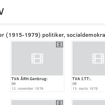
V
r (1915-1979) politiker, socialdemokra
TVA ÅRH.Genbrug:
TVA I.TT:.
DR
DR
12. november 1979
13. marts 1979