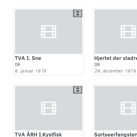
TVA I. Sne
Hjertet der slad
DR
DR
8. januar 1979
29. december 1979
TVA ÅRH I.Kystfisk
Sortseerfangste