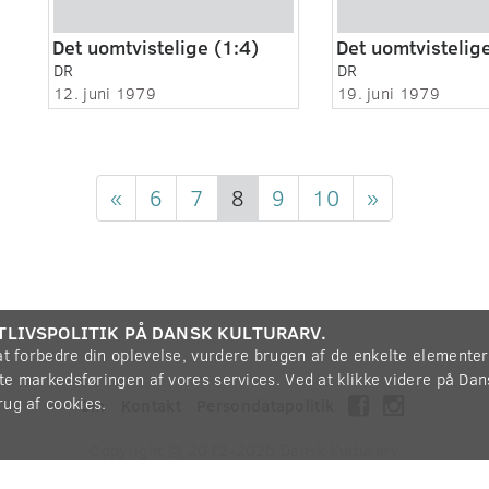
Det uomtvistelige (1:4)
Det uomtvistelige
DR
DR
12. juni 1979
19. juni 1979
«
6
7
8
9
10
»
TLIVSPOLITIK PÅ DANSK KULTURARV.
 at forbedre din oplevelse, vurdere brugen af de enkelte elemente
øtte markedsføringen af vores services. Ved at klikke videre på Da
rug af cookies.
Om
Kontakt
Persondatapolitik
Copyright © 2012-2026
Dansk Kulturarv