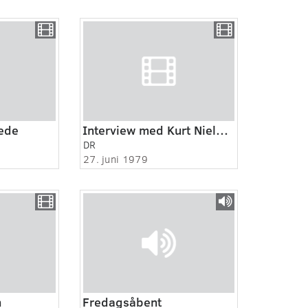
rede
Interview med Kurt Nielsen og Sepp Piontek
DR
27. juni 1979
n
Fredagsåbent