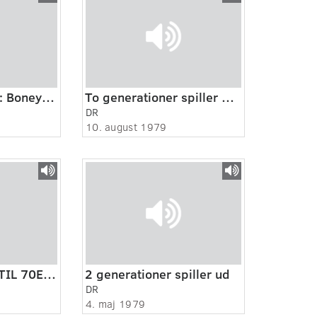
Østjyllands radio: Boney M. I Idrættens hus
To generationer spiller ud : Lone Kellermann og Hans Kellermann
DR
10. august 1979
SIDSTE UDKALD TIL 70ERNE - PUNK
2 generationer spiller ud
DR
4. maj 1979