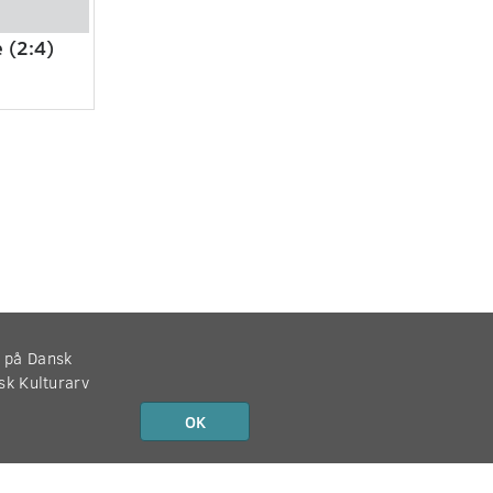
 (2:4)
r på Dansk
nsk Kulturarv
OK