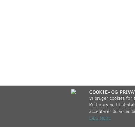
COOKIE- OG PRIVA
Vi bruger cookies for
Kulturarv og til at st
accepterer du vores b
LÆS MERE