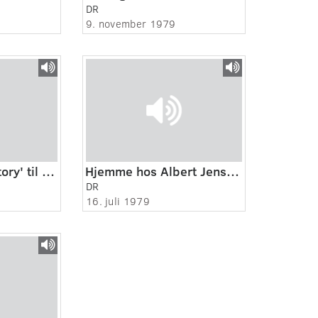
DR
9. november 1979
Fra 'West Side Story' til 'Sweeney Todd'-
Hjemme hos Albert Jensen 2:2
DR
16. juli 1979