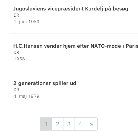
Jugoslaviens vicepræsident Kardelj på besøg
DR
1. juni 1959
H.C.Hansen vender hjem efter NATO-møde i Pari
DR
1958
2 generationer spiller ud
DR
4. maj 1979
1
2
3
4
»