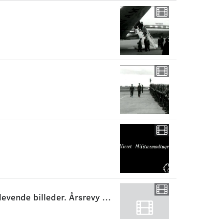
Årsjournalen, årgang 1952 - Danmarks historie i levende billeder. Årsrevy 1952