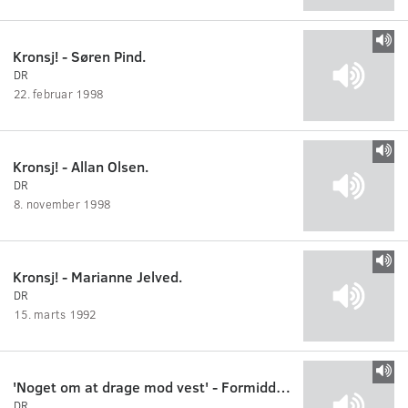
Kronsj! - Søren Pind.
DR
22. februar 1998
Kronsj! - Allan Olsen.
DR
8. november 1998
Kronsj! - Marianne Jelved.
DR
15. marts 1992
'Noget om at drage mod vest' - Formiddagssamtale mellem Annette Faaborg,Bertel Søeborg og Hemming H
DR