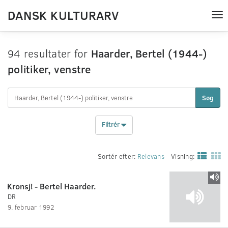
DANSK KULTURARV
Tog
nav
94 resultater for
Haarder, Bertel (1944-)
politiker, venstre
Søg
Filtrér
Sortér efter:
Relevans
Visning:
Kronsj! - Bertel Haarder.
DR
9. februar 1992