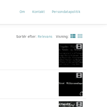
Om
Kontakt
Persondatapolitik
Sortér efter:
Relevans
Visning: