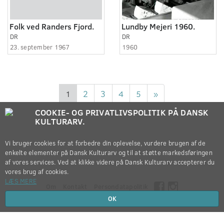
Folk ved Randers Fjord.
Lundby Mejeri 1960.
DR
DR
23. september 1967
1960
1
2
3
4
5
»
COOKIE- OG PRIVATLIVSPOLITIK PÅ DANSK
KULTURARV.
Vi bruger cookies for at forbedre din oplevelse, vurdere brugen af de
enkelte elementer på Dansk Kulturarv og til at støtte markedsføringen
af vores services. Ved at klikke videre på Dansk Kulturarv accepterer du
vores brug af cookies.
LÆS MERE
Om
Kontakt
Persondatapolitik
OK
Copyright © 2012-2026
Dansk Kulturarv