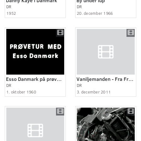
Danny Kaye i Danmark
By under lup
DR
DR
1952
20. december 1966
Esso Danmark på prøvetur
Vaniljemanden - Fra Fremmedlegion til Paradis
DR
DR
1. oktober 1960
3. december 2011