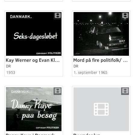
Kay Werner og Evan Klamer i 6-dagesløb
Mord på fire politifolk/ Omkring den bestialske forbrydelse
DR
DR
1953
1. september 1965