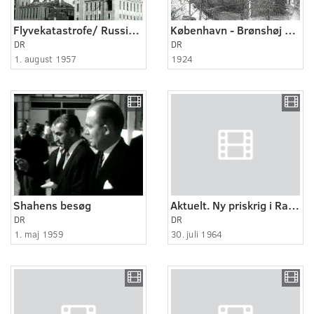
Flyvekatastrofe/ Russisk fly rammer H.C. Ørstedsværket
København - Brønshøj 1924 - 1936
DR
DR
1. august 1957
1924
Shahens besøg
Aktuelt. Ny priskrig i Randers.
DR
DR
1. maj 1959
30. juli 1964