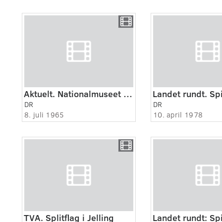
Aktuelt. Nationalmuseet håber i udgravningerne ved Jelling at kunne finde rester af...
Landet rundt. Sp
DR
DR
8. juli 1965
10. april 1978
TVA. Splitflag i Jelling
Landet rundt: Sp