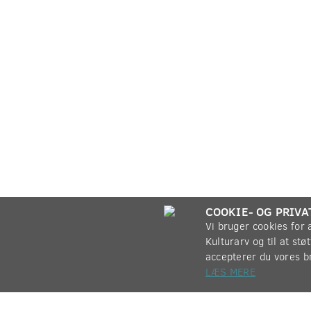
COOKIE- OG PRIVA
Vi bruger cookies for
Kulturarv og til at st
accepterer du vores b
LÆS MERE