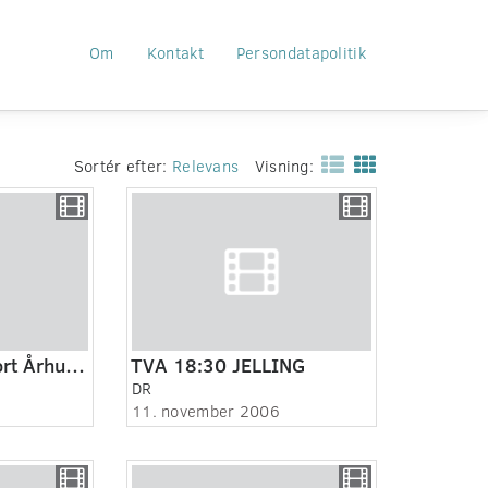
Om
Kontakt
Persondatapolitik
Sortér efter:
Relevans
Visning:
TVA. TV-A-II Sport Århus. Jelling friluftsbad.
TVA 18:30 JELLING
DR
11. november 2006