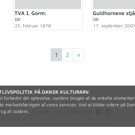
TVA I. Gorm:
DR
DR
25. februar 1978
17. september 200
1
2
»
TLIVSPOLITIK PÅ DANSK KULTURARV.
 at forbedre din oplevelse, vurdere brugen af de enkelte elemente
øtte markedsføringen af vores services. Ved at klikke videre på Da
rug af cookies.
Om
Kontakt
Persondatapolitik
Copyright © 2012-2026
Dansk Kulturarv