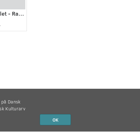
Guldhornene stjålet - Radioavisen
7
r på Dansk
nsk Kulturarv
OK