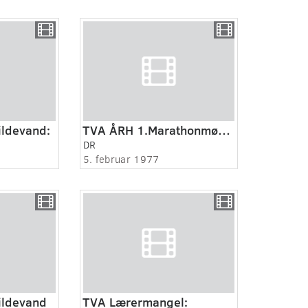
ildevand:
TVA ÅRH 1.Marathonmøde:
DR
5. februar 1977
ildevand
TVA Lærermangel: