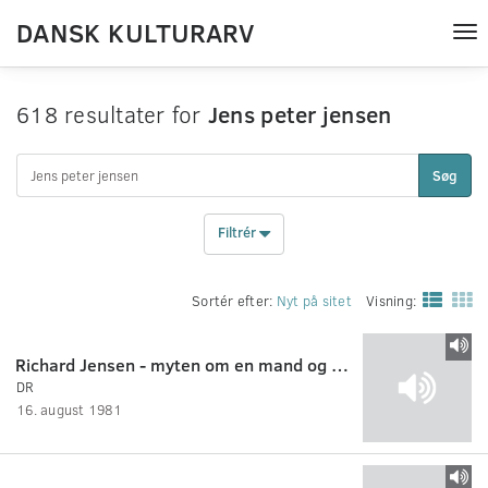
DANSK KULTURARV
Tog
nav
618 resultater for
Jens peter jensen
Søg
Filtrér
Sortér efter:
Nyt på sitet
Visning:
Richard Jensen - myten om en mand og en tid 6:7
DR
16. august 1981