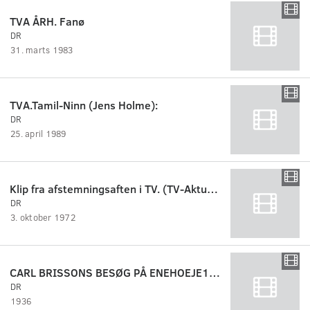
TVA ÅRH. Fanø
DR
31. marts 1983
TVA.Tamil-Ninn (Jens Holme):
DR
25. april 1989
Klip fra afstemningsaften i TV. (TV-Aktuelt).
DR
3. oktober 1972
CARL BRISSONS BESØG PÅ ENEHOEJE1936 og NAKSKOV SEJLKLUBS JUBILAEUM
DR
1936