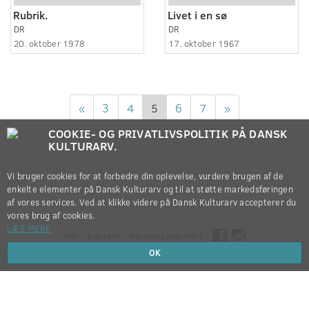
Rubrik.
Livet i en sø
DR
DR
20. oktober 1978
17. oktober 1967
«
3
4
5
6
7
»
COOKIE- OG PRIVATLIVSPOLITIK PÅ DANSK
KULTURARV.
Vi bruger cookies for at forbedre din oplevelse, vurdere brugen af de
enkelte elementer på Dansk Kulturarv og til at støtte markedsføringen
af vores services. Ved at klikke videre på Dansk Kulturarv accepterer du
vores brug af cookies.
LÆS MERE
Om
Kontakt
Persondatapolitik
OK
Copyright © 2012-2026
Dansk Kulturarv