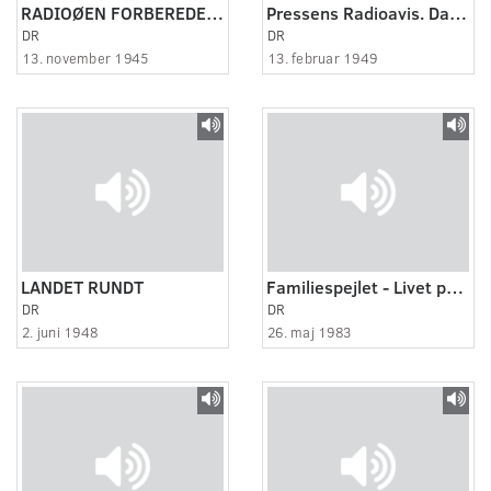
RADIOØEN FORBEREDER SIG PÅ VINTEREN
Pressens Radioavis. Danselandskamp England - Danmark
DR
DR
13. november 1945
13. februar 1949
LANDET RUNDT
Familiespejlet - Livet på landet
DR
DR
2. juni 1948
26. maj 1983