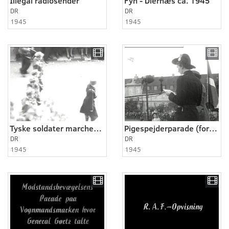
Illegal radiosender
Fyn - Diernæs ca. 1945
DR
DR
1945
1945
Tyske soldater marcherer hjem
Pigespejderparade (fortsat)
DR
DR
1945
1945