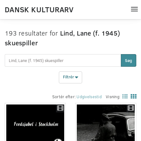
DANSK KULTURARV
Tog
nav
193 resultater for
Lind, Lane (f. 1945)
skuespiller
Søg
Filtrér
Sortér efter:
Udgivelsestid
Visning: