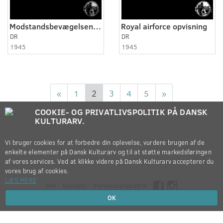
Modstandsbevægelsens parade
Royal airforce opvisning
DR
DR
1945
1945
«
1
2
3
4
5
»
COOKIE- OG PRIVATLIVSPOLITIK PÅ DANSK
KULTURARV.
Vi bruger cookies for at forbedre din oplevelse, vurdere brugen af de
enkelte elementer på Dansk Kulturarv og til at støtte markedsføringen
af vores services. Ved at klikke videre på Dansk Kulturarv accepterer du
vores brug af cookies.
LÆS MERE
Om
Kontakt
Persondatapolitik
OK
Copyright © 2012-2026
Dansk Kulturarv