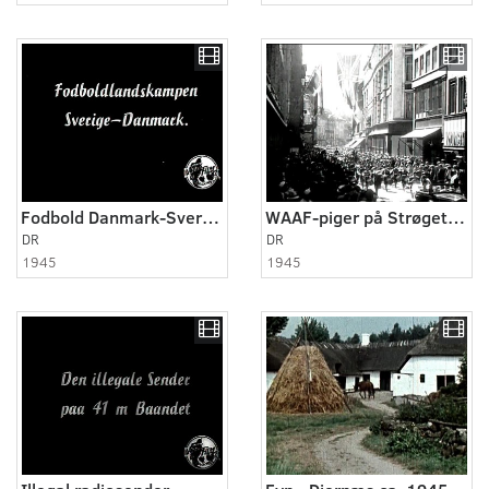
Fodbold Danmark-Sverige
WAAF-piger på Strøget og RAF-udstilling
DR
DR
1945
1945