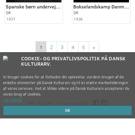
Spanske børn undervejs til Danmark
Bokselandskamp Danmark-Norge
DR
DR
1937
1936
1
2
3
4
5
»
COOKIE- OG PRIVATLIVSPOLITIK PÅ DANSK
KULTURARV.
Vi bruger cookies for at forbedre din oplevelse, vurdere brugen af de
enkelte elementer på Dansk Kulturarv og til at støtte markedsføringen
af vores services. Ved at klikke videre på Dansk Kulturarv accepterer du
vores brug af cookies.
LÆS MERE
Om
Kontakt
Persondatapolitik
OK
Copyright © 2012-2026
Dansk Kulturarv