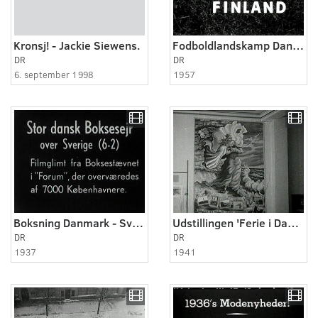
Kronsj! - Jackie Siewens.
Fodboldlandskamp Danmark - Finland
DR
DR
6. september 1998
1957
Boksning Danmark - Sverige
Udstillingen 'Ferie i Danmark'
DR
DR
1937
1941