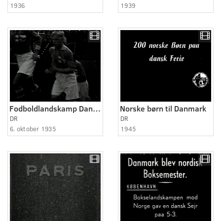
1936
1939
Fodboldlandskamp Danmark-Finland
Norske børn til Danmark
DR
DR
6. oktober 1935
1945