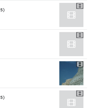
:5)
:5)