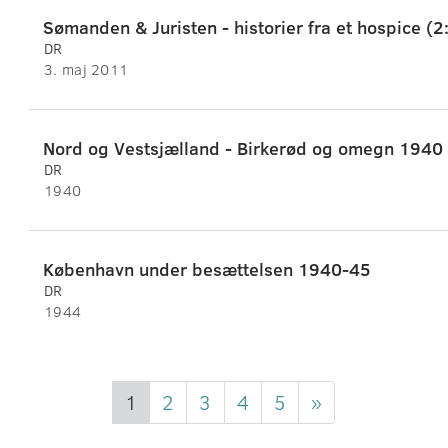
Sømanden & Juristen - historier fra et hospice (2
DR
3. maj 2011
Nord og Vestsjælland - Birkerød og omegn 1940
DR
1940
København under besættelsen 1940-45
DR
1944
1
2
3
4
5
»