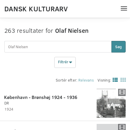
DANSK KULTURARV
Tog
nav
263 resultater for
Olaf Nielsen
Søg
Filtrér
Sortér efter:
Relevans
Visning:
København - Brønshøj 1924 - 1936
DR
1924