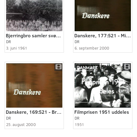
Bjerringbro samler svømmeeliten
Danskere, 177:521 - Min datter blev student.
DR
DR
3. juni 1961
6. september 2000
Danskere, 169:521 - Brandværnsorkester i arv
Filmprisen 1951 uddeles
DR
DR
25. august 2000
1951