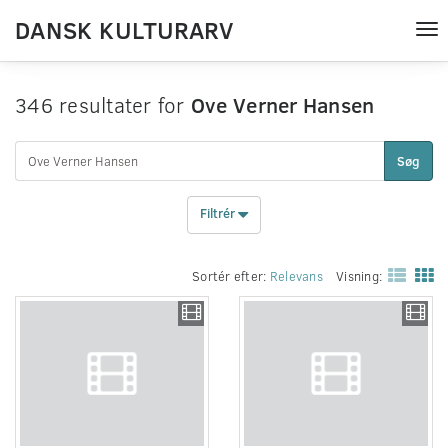
DANSK KULTURARV
Tog
nav
346 resultater for
Ove Verner Hansen
Søg
Filtrér
Sortér efter:
Relevans
Visning: