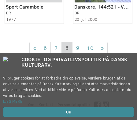
Sport Carambole
Danskere, 144:521 - Venner på besøg
DR
DR
1977
20. juli 2000
«
6
7
8
9
10
»
COOKIE- OG PRIVATLIVSPOLITIK PÅ DANSK
KULTURARV.
Vi bruger cookies for at forbedre din oplevelse, vurdere brugen af de
enkelte elementer på Dansk Kulturarv og til at støtte markedsføringen
af vores services. Ved at klikke videre på Dansk Kulturarv accepterer du
vores brug af cookies.
LÆS MERE
Om
Kontakt
Persondatapolitik
OK
Copyright © 2012-2026
Dansk Kulturarv