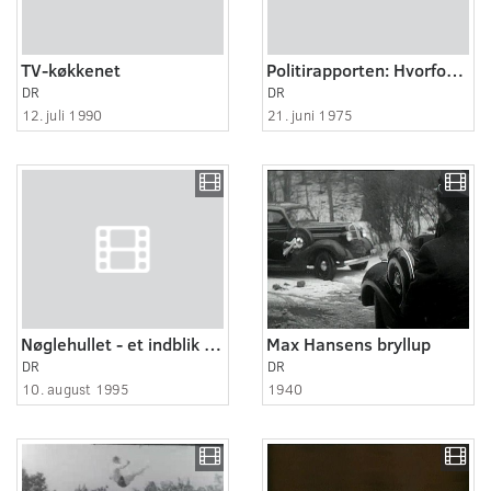
TV-køkkenet
Politirapporten: Hvorfor myrdede dr. Crippen
DR
DR
12. juli 1990
21. juni 1975
Nøglehullet - et indblik i sportens verden. Fodbold
Max Hansens bryllup
DR
DR
10. august 1995
1940