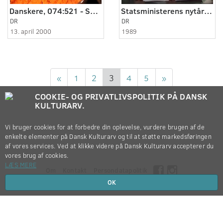
Danskere, 074:521 - Socialistisk kålrabi.
Statsministerens nytårstale 1989, v. Poul Schlüter.
DR
DR
13. april 2000
1989
«
1
2
3
4
5
»
COOKIE- OG PRIVATLIVSPOLITIK PÅ DANSK
KULTURARV.
Vi bruger cookies for at forbedre din oplevelse, vurdere brugen af de
enkelte elementer på Dansk Kulturarv og til at støtte markedsføringen
af vores services. Ved at klikke videre på Dansk Kulturarv accepterer du
vores brug af cookies.
LÆS MERE
Om
Kontakt
Persondatapolitik
OK
Copyright © 2012-2026
Dansk Kulturarv