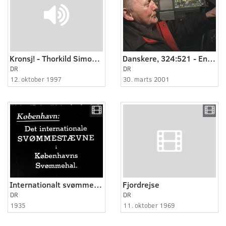
Kronsj! - Thorkild Simonsen.
Danskere, 324:521 - En tur med den syngende taxachauffør.
DR
DR
12. oktober 1997
30. marts 2001
Internationalt svømmestævne
Fjordrejse
DR
DR
1935
11. oktober 1969