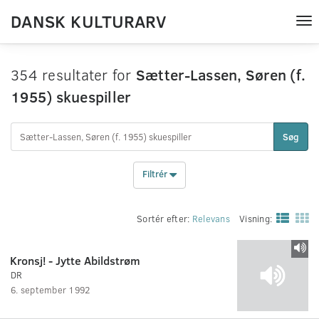
DANSK KULTURARV
Tog
nav
354 resultater for
Sætter-Lassen, Søren (f.
1955) skuespiller
Søg
Filtrér
Sortér efter:
Relevans
Visning:
Kronsj! - Jytte Abildstrøm
DR
6. september 1992