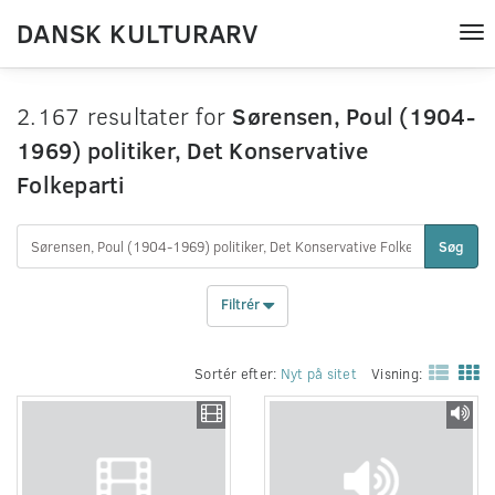
DANSK KULTURARV
Tog
nav
2.167 resultater for
Sørensen, Poul (1904-
1969) politiker, Det Konservative
Folkeparti
Søg
Filtrér
Sortér efter:
Nyt på sitet
Visning: