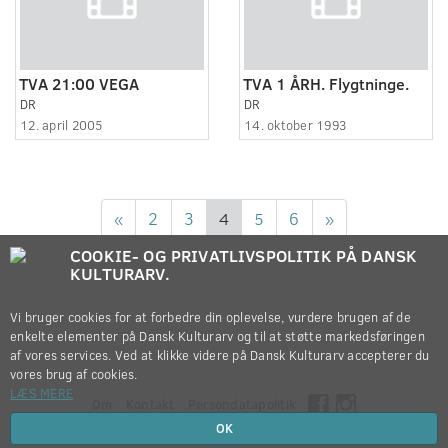
TVA 21:00 VEGA
TVA 1 ÅRH. Flygtninge.
DR
DR
12. april 2005
14. oktober 1993
«
2
3
4
5
6
»
COOKIE- OG PRIVATLIVSPOLITIK PÅ DANSK
KULTURARV.
Vi bruger cookies for at forbedre din oplevelse, vurdere brugen af de
enkelte elementer på Dansk Kulturarv og til at støtte markedsføringen
af vores services. Ved at klikke videre på Dansk Kulturarv accepterer du
vores brug af cookies.
LÆS MERE
Om
Kontakt
Persondatapolitik
OK
Copyright © 2012-2026
Dansk Kulturarv