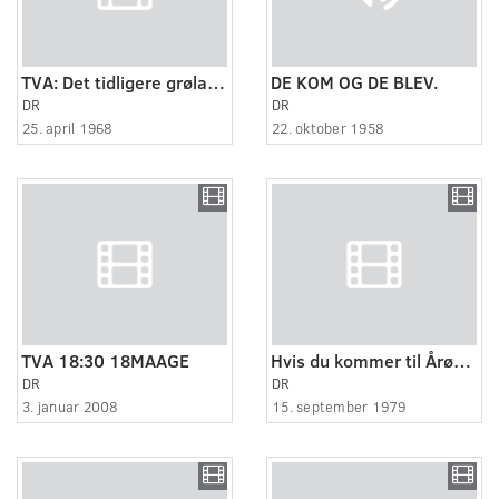
TVA: Det tidligere grølandsskib Martins atter søsat efter reparation på Nakskov
DE KOM OG DE BLEV.
DR
DR
25. april 1968
22. oktober 1958
TVA 18:30 18MAAGE
Hvis du kommer til Årøsund - om sommeren
DR
DR
3. januar 2008
15. september 1979