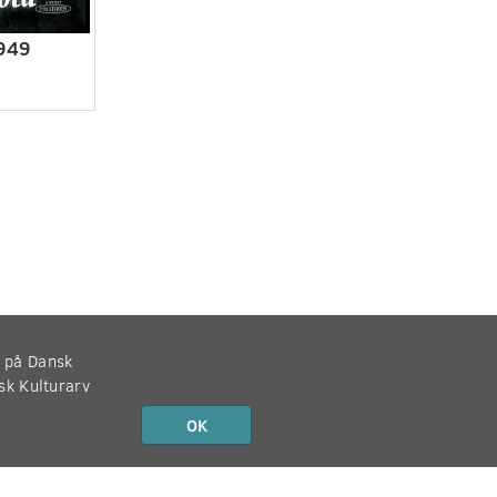
1949
r på Dansk
nsk Kulturarv
OK