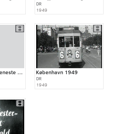
DR
1949
For lang og tro tjeneste 6:9
København 1949
DR
1949