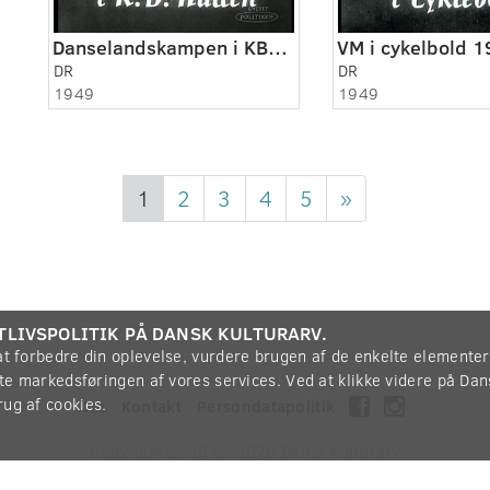
Danselandskampen i KB-hallen
VM i cykelbold 
DR
DR
1949
1949
1
2
3
4
5
»
TLIVSPOLITIK PÅ DANSK KULTURARV.
 at forbedre din oplevelse, vurdere brugen af de enkelte elemente
øtte markedsføringen af vores services. Ved at klikke videre på Da
rug af cookies.
Om
Kontakt
Persondatapolitik
Copyright © 2012-2026
Dansk Kulturarv