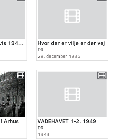
Pressens Radioavis 19470126. Flyulykke
Hvor der er vilje er der vej
DR
28. december 1986
i Århus
VADEHAVET 1-2. 1949
DR
1949