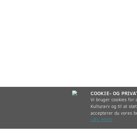
COOKIE- OG PRIVA
Vi bruger cookies for
Kulturarv og til at st
accepterer du vores b
LÆS MERE