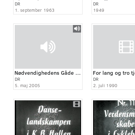
DR
DR
1. september 1963
1949
Nødvendighedens Gåde 1:12 - Født til frihed
DR
DR
5. maj 2005
2. juli 1990