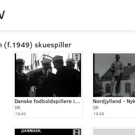
V
n (f.1949) skuespiller
Danske fodboldspillere i Italien
DR
DR
1949
1949