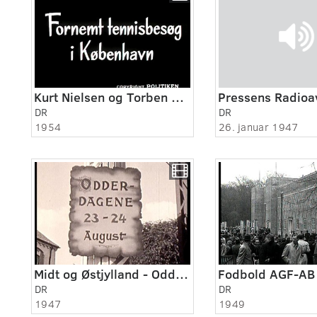
Kurt Nielsen og Torben Ulrich spiller tennis landskamp
DR
DR
1954
26. januar 1947
Midt og Østjylland - Odder 1947 - 1955
Fodbold AGF-AB 
DR
DR
1947
1949