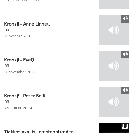
Kronsj! - Anne Linnet.
DR
2. oktober 2005
Kronsj! - EyeQ.
DR
3. november 2002
Kronsj! - Peter Belli.
DR
25. januar 2004
Tjekkoslovakisk gæsteoptræden