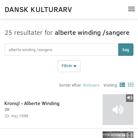
DANSK KULTURARV
Tog
nav
25 resultater for
alberte winding /sangere
Søg
Filtrér
Sortér efter:
Relevans
Visning:
Kronsj! - Alberte Winding
DR
23. maj 1999