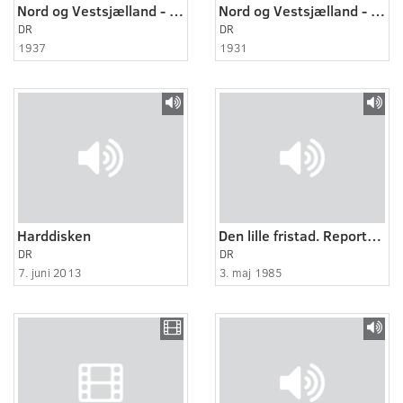
Nord og Vestsjælland - Gentofte og omegn 1937
Nord og Vestsjælland - Lyngby og Tårbæk 1931 - 1941
DR
DR
1937
1931
Harddisken
Den lille fristad. Reportage fra det alternativenarkotikabehandlingssted ved Holbæk.
DR
DR
7. juni 2013
3. maj 1985