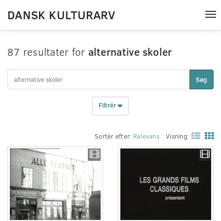
DANSK KULTURARV
Tog
nav
87 resultater for
alternative skoler
Søg
Filtrér
Sortér efter:
Relevans
Visning: