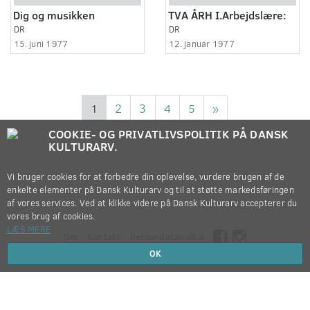
Dig og musikken
TVA ÅRH I.Arbejdslære:
DR
DR
15. juni 1977
12. januar 1977
1
2
3
4
5
»
COOKIE- OG PRIVATLIVSPOLITIK PÅ DANSK
KULTURARV.
Vi bruger cookies for at forbedre din oplevelse, vurdere brugen af de
enkelte elementer på Dansk Kulturarv og til at støtte markedsføringen
af vores services. Ved at klikke videre på Dansk Kulturarv accepterer du
vores brug af cookies.
LÆS MERE
Om
Kontakt
Persondatapolitik
OK
Copyright © 2012-2026
Dansk Kulturarv