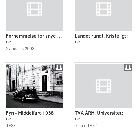
Fornemmelse for snyd (1:4)
Landet rundt. Kristeligt:
DR
DR
27. marts 2003
Fyn - Middelfart 1938
TVA ÅRH. Universitet:
DR
DR
1938
7. juni 1972