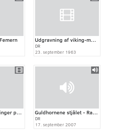
 Femern
Udgravning af viking-mur, Århus.
DR
23. september 1963
Aktuelt. Udgravninger på Albani torv i Odense.
Guldhornene stjålet - Radioavisen
DR
17. september 2007