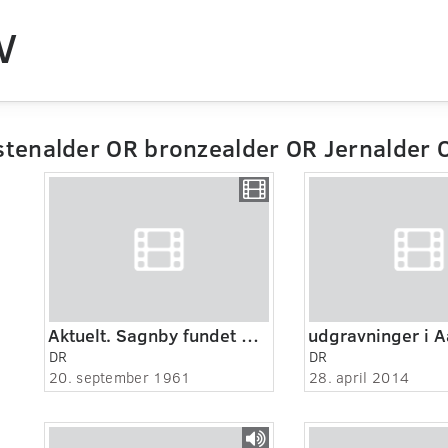
V
tenalder OR bronzealder OR Jernalder O
Aktuelt. Sagnby fundet på havets bund ved Esbjerg. Interview med frømand B.Pedersen.
udgravninger i A
DR
DR
20. september 1961
28. april 2014