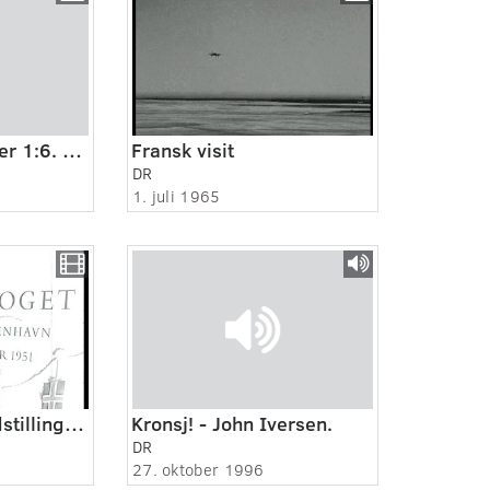
Ved du hvem du er 1:6. Frank Erichsen
Fransk visit
DR
1. juli 1965
Europa-togets udstilling på Østerport
Kronsj! - John Iversen.
DR
27. oktober 1996