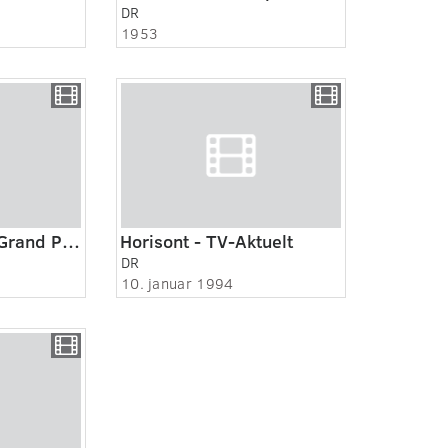
DR
1953
DR-Dokumentar. Grand Prix for millioner, 2:2. Det store brag.
Horisont - TV-Aktuelt
DR
10. januar 1994