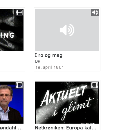
I ro og mag
DR
18. april 1961
Hausgaard og Grøndahl om EU
Netkrøniken: Europa kalder