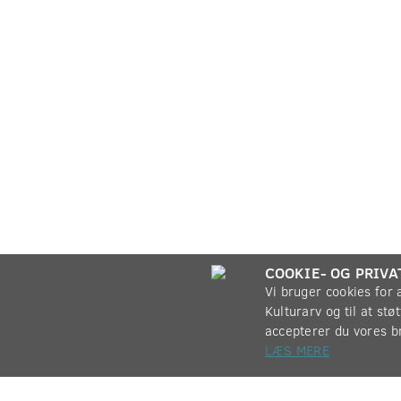
COOKIE- OG PRIVA
Vi bruger cookies for
Kulturarv og til at st
accepterer du vores b
LÆS MERE