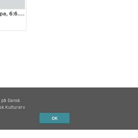
Visioner om Europa, 6:6. Levevilkår.
r på Dansk
nsk Kulturarv
OK