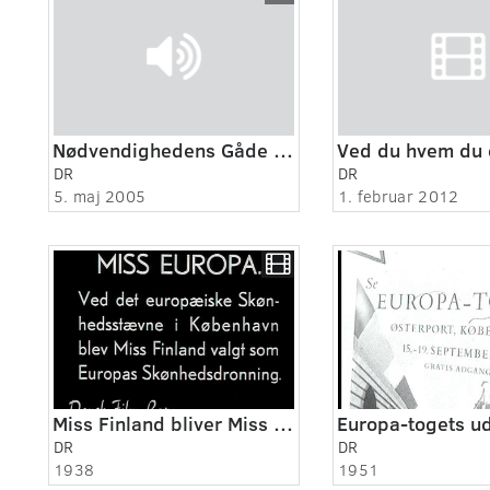
Nødvendighedens Gåde 1:12 - Født til frihed
DR
DR
5. maj 2005
1. februar 2012
Miss Finland bliver Miss Europa
DR
DR
1938
1951