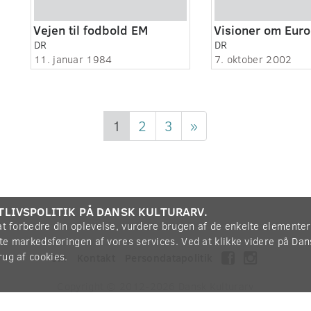
Vejen til fodbold EM
DR
DR
11. januar 1984
7. oktober 2002
1
2
3
»
TLIVSPOLITIK PÅ DANSK KULTURARV.
 at forbedre din oplevelse, vurdere brugen af de enkelte elemente
øtte markedsføringen af vores services. Ved at klikke videre på Da
rug af cookies.
Om
Kontakt
Persondatapolitik
Copyright © 2012-2026
Dansk Kulturarv