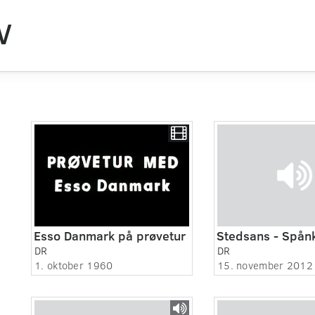
V
Esso Danmark på prøvetur
Stedsans - Spån
DR
DR
1. oktober 1960
15. november 2012