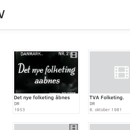
V
Det nye folketing åbnes
TVA Folketing.
DR
DR
1953
6. oktober 1981