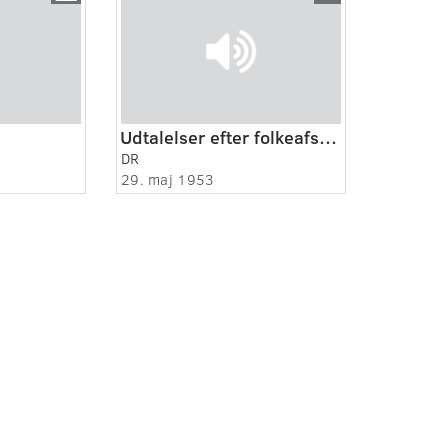
Udtalelser efter folkeafstemningen om junigrundloven 1953
DR
29. maj 1953