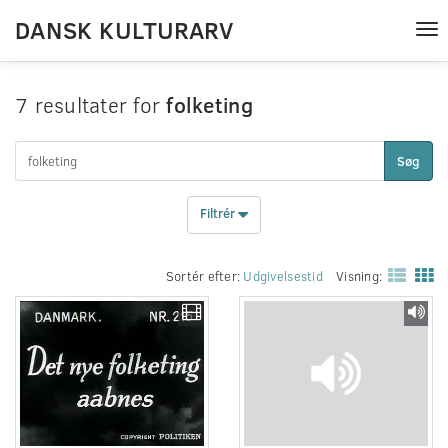
DANSK KULTURARV
Tog
nav
7 resultater for
folketing
Søg
Filtrér
Sortér efter:
Udgivelsestid
Visning: