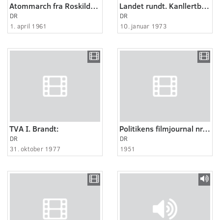
Atommarch fra Roskilde til København
Landet rundt. Kanllertbane Kort nyt:. Shot:
DR
DR
1. april 1961
10. januar 1973
TVA I. Brandt:
Politikens filmjournal nr. 94, 1951
DR
DR
31. oktober 1977
1951