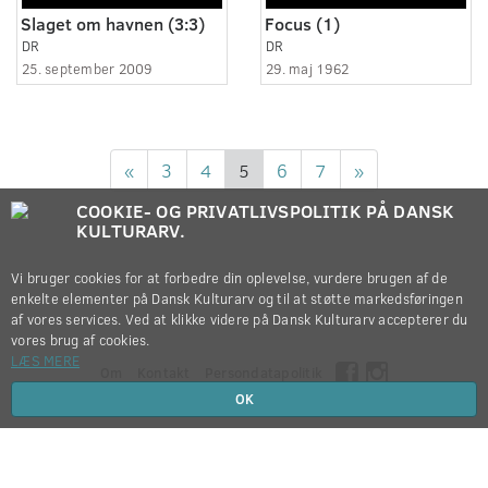
Slaget om havnen (3:3)
Focus (1)
DR
DR
25. september 2009
29. maj 1962
«
3
4
5
6
7
»
COOKIE- OG PRIVATLIVSPOLITIK PÅ DANSK
KULTURARV.
Vi bruger cookies for at forbedre din oplevelse, vurdere brugen af de
enkelte elementer på Dansk Kulturarv og til at støtte markedsføringen
af vores services. Ved at klikke videre på Dansk Kulturarv accepterer du
vores brug af cookies.
LÆS MERE
Om
Kontakt
Persondatapolitik
OK
Copyright © 2012-2026
Dansk Kulturarv