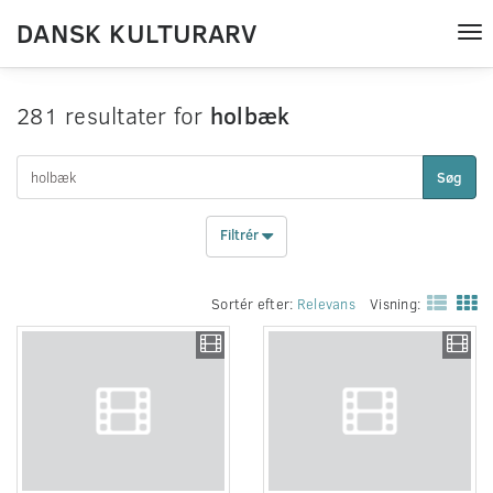
DANSK KULTURARV
Tog
nav
281 resultater for
holbæk
Søg
Filtrér
Sortér efter:
Relevans
Visning: