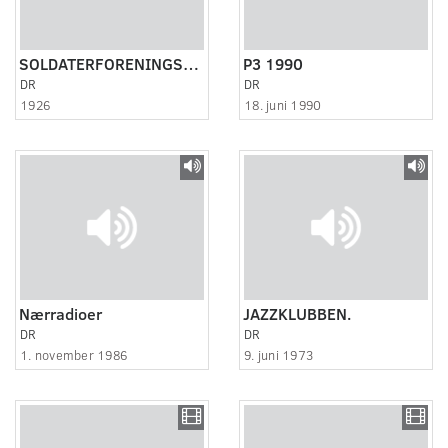
SOLDATERFORENINGSJUBILÆUM I HOLBÆK 1926
P3 1990
DR
DR
1926
18. juni 1990
Nærradioer
JAZZKLUBBEN.
DR
DR
1. november 1986
9. juni 1973