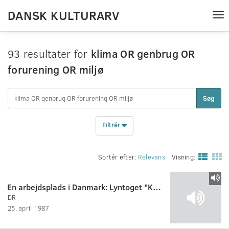
DANSK KULTURARV
Tog
nav
93 resultater for
klima OR genbrug OR
forurening OR miljø
Søg
Filtrér
Sortér efter:
Relevans
Visning:
En arbejdsplads i Danmark: Lyntoget "Kongeåen"
DR
25. april 1987