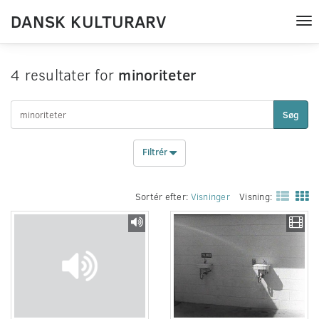
DANSK KULTURARV
Tog
nav
4 resultater for
minoriteter
Søg
Filtrér
Sortér efter:
Visninger
Visning: