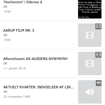
'Havhesten' i Odense å
DR
1939
AARUP FILM NR. 3
DR
1935
Aftenshowet AS-AUDIENS-NYNYNYNY
DR
11. januar 2016
AKTUELT KVARTER. INDVIELSEN AF LINDØ-VÆRFTET.
DR
23. november 1959