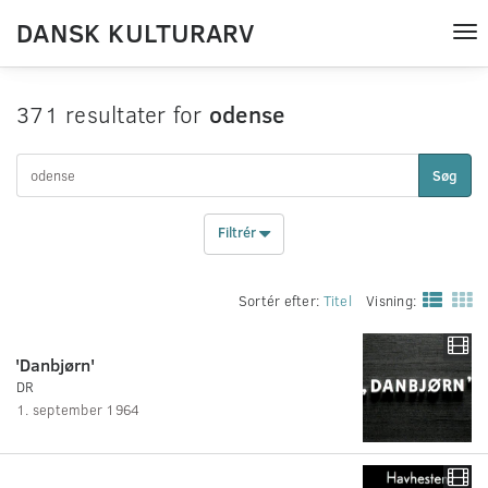
DANSK KULTURARV
Tog
nav
371 resultater for
odense
Søg
Filtrér
Sortér efter:
Titel
Visning:
'Danbjørn'
DR
1. september 1964