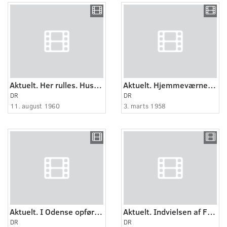
Aktuelt. Her rulles. Hus i Odense flyttes.
Aktuelt. Hjemmeværnet i Odense.
DR
DR
11. august 1960
3. marts 1958
Aktuelt. I Odense opføres som friluftspantomime "Svinedrengen".
Aktuelt. Indvielsen af FDBs nye fælleslager i Odense.
DR
DR