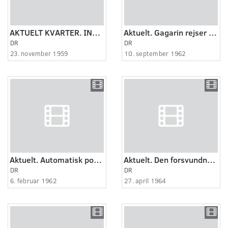
AKTUELT KVARTER. INDVIELSEN AF LINDØ-VÆRFTET.
Aktuelt. Gagarin rejser til Odense.
DR
DR
23. november 1959
10. september 1962
Aktuelt. Automatisk postvogn i Odense.
Aktuelt. Den forsvundne bokserstatue i Odense fundet i åen.
DR
DR
6. februar 1962
27. april 1964