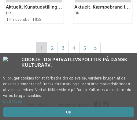
Aktuelt. Kunstudstilling i Odense.
Aktuelt. Kæmpebrand i Odense.
DR
DR
14. november 1958
1
2
3
4
5
»
COOKIE- OG PRIVATLIVSPOLITIK PÅ DANSK
KULTURARV.
Vi bruger cookies for at forbedre din oplevelse, vurdere brugen af de
enkelte elementer på Dansk Kulturarv og til at støtte markedsføringen
af vores services. Ved at klikke videre på Dansk Kulturarv accepterer du
vores brug af cookies.
LÆS MERE
Om
Kontakt
Persondatapolitik
OK
Copyright © 2012-2026
Dansk Kulturarv