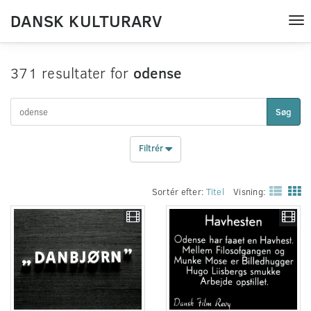
DANSK KULTURARV
Tog
nav
371 resultater for
odense
Søg
Filtrér
Sortér efter:
Titel
Visning: