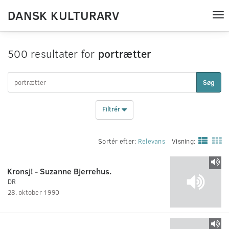
DANSK KULTURARV
Tog
nav
500 resultater for
portrætter
Søg
Filtrér
Sortér efter:
Relevans
Visning:
Kronsj! - Suzanne Bjerrehus.
DR
28. oktober 1990