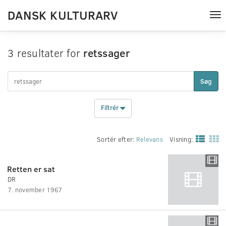
DANSK KULTURARV
Tog
nav
3 resultater for
retssager
Søg
Filtrér
Sortér efter:
Relevans
Visning:
Retten er sat
DR
7. november 1967