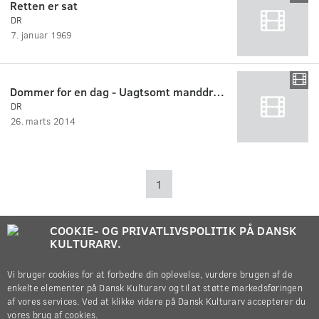
Retten er sat
DR
7. januar 1969
Dommer for en dag - Uagtsomt manddrab 2/8
DR
26. marts 2014
1
COOKIE- OG PRIVATLIVSPOLITIK PÅ DANSK
KULTURARV.
Vi bruger cookies for at forbedre din oplevelse, vurdere brugen af de
enkelte elementer på Dansk Kulturarv og til at støtte markedsføringen
af vores services. Ved at klikke videre på Dansk Kulturarv accepterer du
vores brug af cookies.