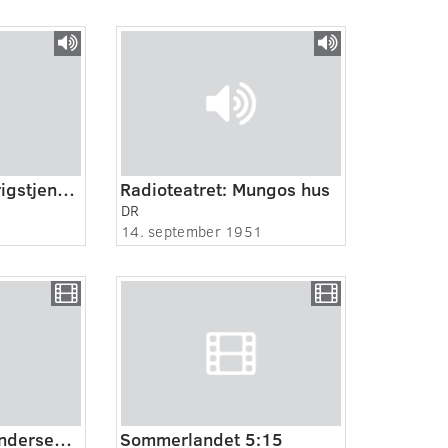
Frivillige i tysk krigstjeneste 2:5
Radioteatret: Mungos hus
DR
14. september 1951
Hans Christian Andersen's Denmark
Sommerlandet 5:15