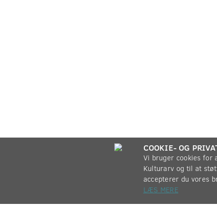
COOKIE- OG PRIVA
Vi bruger cookies for
Kulturarv og til at st
accepterer du vores b
LÆS MERE