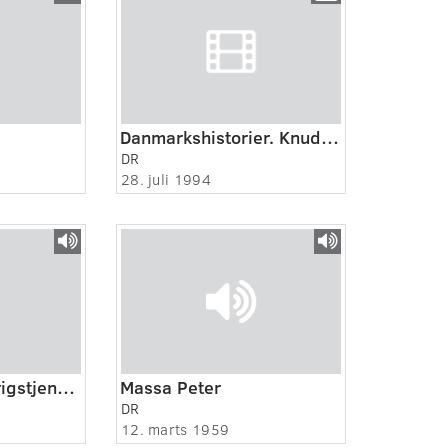
Danmarkshistorier. Knuds knogler.
DR
28. juli 1994
Frivillige i tysk krigstjeneste 1:5
Massa Peter
DR
12. marts 1959