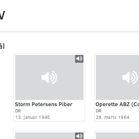
V
ål
Storm Petersens Piber
DR
DR
13. januar 1946
28. marts 1964