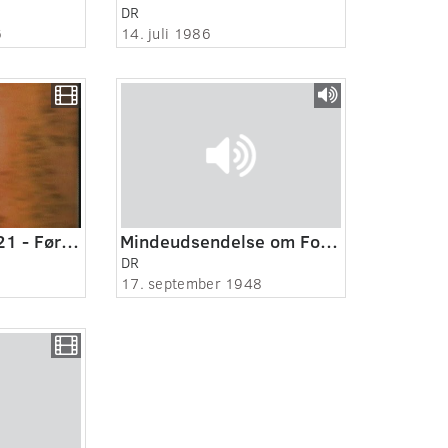
DR
6
14. juli 1986
Danskere, 129:521 - Før rejsen til Florida.
Mindeudsendelse om Folke Bernadotte
DR
17. september 1948