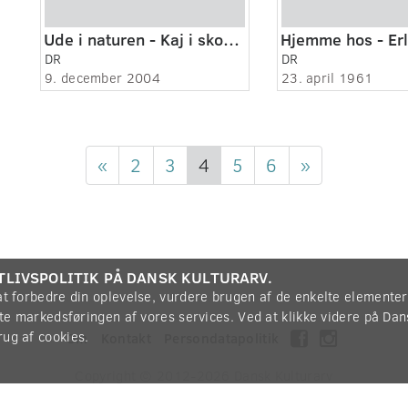
Ude i naturen - Kaj i skoven
DR
DR
9. december 2004
23. april 1961
«
2
3
4
5
6
»
TLIVSPOLITIK PÅ DANSK KULTURARV.
 at forbedre din oplevelse, vurdere brugen af de enkelte elemente
øtte markedsføringen af vores services. Ved at klikke videre på Da
rug af cookies.
Om
Kontakt
Persondatapolitik
Copyright © 2012-2026
Dansk Kulturarv