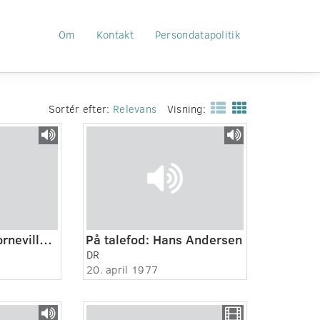
Om
Kontakt
Persondatapolitik
Sortér efter:
Relevans
Visning:
Operette ABZ (Cornevilles klokker)
På talefod: Hans Andersen
DR
20. april 1977