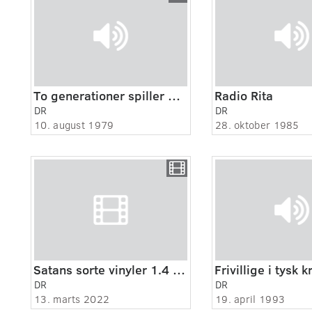
To generationer spiller ud : Lone Kellermann og Hans Kellermann
Radio Rita
DR
DR
10. august 1979
28. oktober 1985
Satans sorte vinyler 1.4 Du samlede hans blod op i en kop
DR
DR
13. marts 2022
19. april 1993