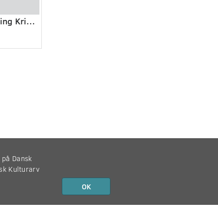
Hjemme hos - Erling Kristensen
r på Dansk
nsk Kulturarv
OK