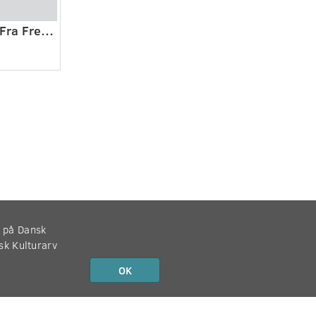
Vaniljemanden - Fra Fremmedlegion til Paradis
r på Dansk
nsk Kulturarv
OK