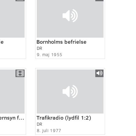
ie
Bornholms befrielse
DR
9. maj 1955
Lille Nørd 1:5. Fjernsyn for dig
Trafikradio (lydfil 1:2)
DR
8. juli 1977