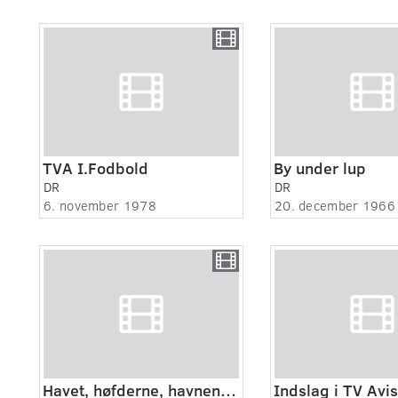
TVA I.Fodbold
By under lup
DR
DR
6. november 1978
20. december 1966
Havet, høfderne, havnen og himlen.