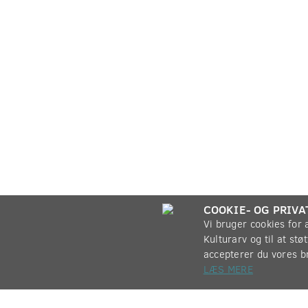
COOKIE- OG PRIVA
Vi bruger cookies for
Kulturarv og til at st
accepterer du vores b
LÆS MERE