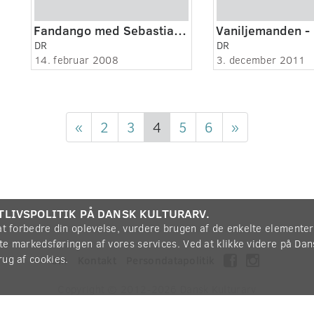
Fandango med Sebastian 1
DR
DR
14. februar 2008
3. december 2011
«
2
3
4
5
6
»
TLIVSPOLITIK PÅ DANSK KULTURARV.
 at forbedre din oplevelse, vurdere brugen af de enkelte elemente
øtte markedsføringen af vores services. Ved at klikke videre på Da
rug af cookies.
Om
Kontakt
Persondatapolitik
Copyright © 2012-2026
Dansk Kulturarv