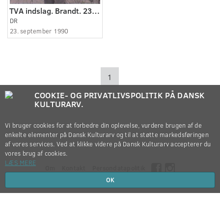
TVA indslag. Brandt. 23.09.1990.
DR
23. september 1990
1
COOKIE- OG PRIVATLIVSPOLITIK PÅ DANSK
KULTURARV.
Vi bruger cookies for at forbedre din oplevelse, vurdere brugen af de
enkelte elementer på Dansk Kulturarv og til at støtte markedsføringen
af vores services. Ved at klikke videre på Dansk Kulturarv accepterer du
vores brug af cookies.
LÆS MERE
Om
Kontakt
Persondatapolitik
OK
Copyright © 2012-2026
Dansk Kulturarv